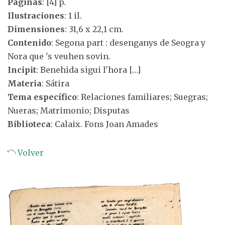
Páginas
: [4] p.
Ilustraciones
: 1 il.
Dimensiones
: 31,6 x 22,1 cm.
Contenido
: Segona part : desenganys de Seogra y
Nora que 's veuhen sovin.
Incipit
: Benehida sigui l'hora […]
Materia
: Sátira
Tema específico
: Relaciones familiares; Suegras;
Nueras; Matrimonio; Disputas
Biblioteca
: Calaix. Fons Joan Amades
Volver