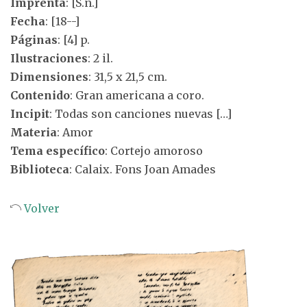
Imprenta
: [S.n.]
Fecha
: [18--]
Páginas
: [4] p.
Ilustraciones
: 2 il.
Dimensiones
: 31,5 x 21,5 cm.
Contenido
: Gran americana a coro.
Incipit
: Todas son canciones nuevas […]
Materia
: Amor
Tema específico
: Cortejo amoroso
Biblioteca
: Calaix. Fons Joan Amades
Volver