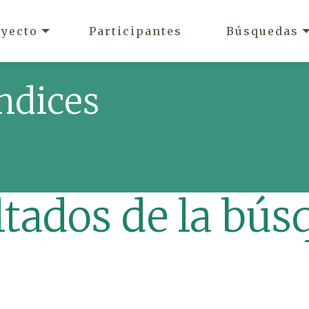
oyecto
Participantes
Búsquedas
ndices
ltados de la bús