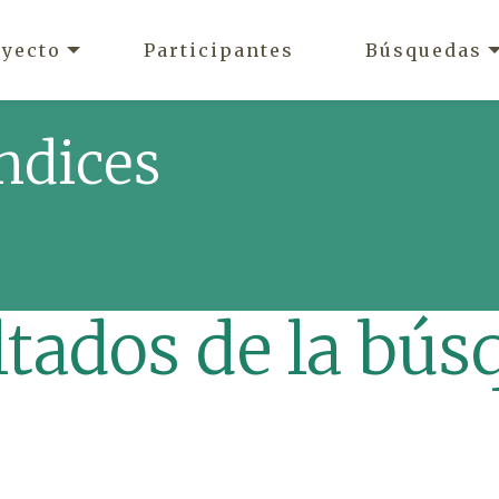
oyecto
Participantes
Búsquedas
ndices
ltados de la bús