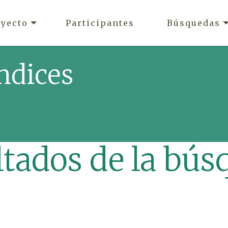
oyecto
Participantes
Búsquedas
ndices
ltados de la bús