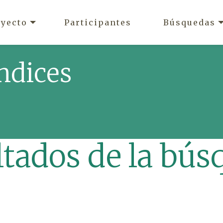
oyecto
Participantes
Búsquedas
ndices
ltados de la bús