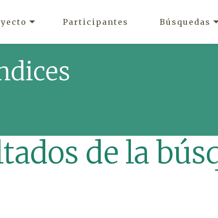
oyecto
Participantes
Búsquedas
ndices
ltados de la bús