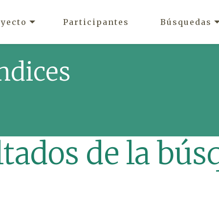
oyecto
Participantes
Búsquedas
ndices
ltados de la bús